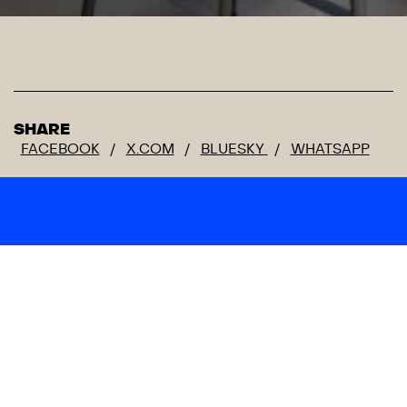
SHARE
FACEBOOK
/
X.COM
/
BLUESKY
/
WHATSAPP
HET LAB BEVINDT ZICH IN HET ENTREPOT:
BINNENWEG 4
8000 BRUGGE