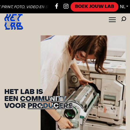
BOEK JOUW LAB
NL
DEO EN SOUND ●
ONTDEK PRINT, FOTO, VIDEO EN SOUND ●
ONTDEK P
▼
HET LAB IS
EEN
ATELIER
VOOR
GRAFICI