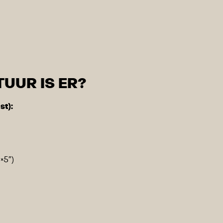
UUR IS ER?
st):
×5″)