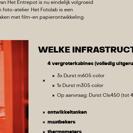
an Het Entrepot is nu eindelijk volgroeid
foto-atelier. Het Fotolab is een
en met film-en papierontwikkeling.
WELKE INFRASTRUCT
4 vergroterkabines (volledig uitgeru
3x Durst m605 color
1x Durst m305 color
Op aanvraag: Durst Cls450 (tot 4
ontwikkeltanken
maatbekers
thermometers