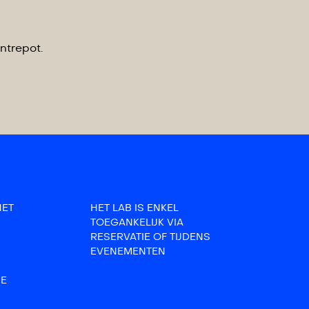
ntrepot.
HET
HET LAB IS ENKEL
TOEGANKELIJK VIA
RESERVATIE OF TIJDENS
EVENEMENTEN
BE