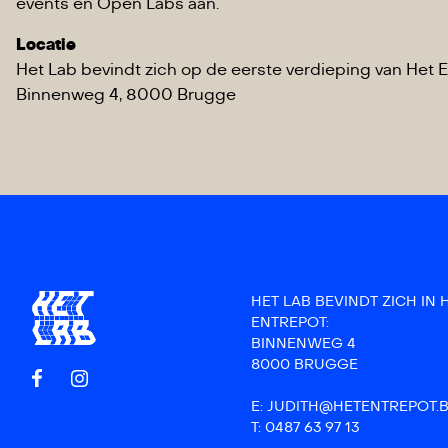
events en Open Labs aan.
Locatie
Het Lab bevindt zich op de eerste verdieping van Het E
Binnenweg 4, 8000 Brugge
HET LAB BEVINDT ZICH IN 
ENTREPOT:
BINNENWEG 4
8000 BRUGGE
E: JUDITH@HETENTREPOT.
T: 0487 63 97 13