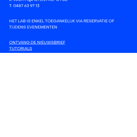
T: 0487 63 97 13
HET LAB IS ENKEL TOEGANKELIJK VIA RESERVATIE OF
TIJDENS EVENEMENTEN
ONTVANG DE NIEUWSBRIEF
TUTORIALS
CONTACT
PRINTLAB
SOUNDLAB
OPEN LAB
ZO WERKT HET
MET STEUN VAN
GEMAAKT DOOR
undefined