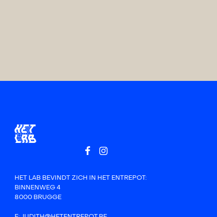
HET LAB BEVINDT ZICH IN HET ENTREPOT:
BINNENWEG 4
8000 BRUGGE
E: JUDITH@HETENTREPOT.BE