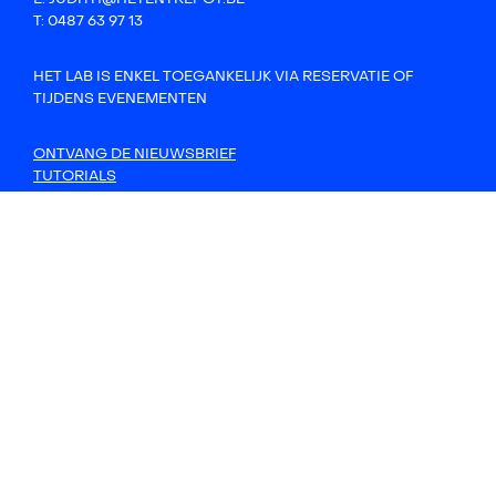
T: 0487 63 97 13
HET LAB IS ENKEL TOEGANKELIJK VIA RESERVATIE OF
TIJDENS EVENEMENTEN
ONTVANG DE NIEUWSBRIEF
TUTORIALS
CONTACT
PRINTLAB
SOUNDLAB
OPEN LAB
ZO WERKT HET
MET STEUN VAN
GEMAAKT DOOR
undefined