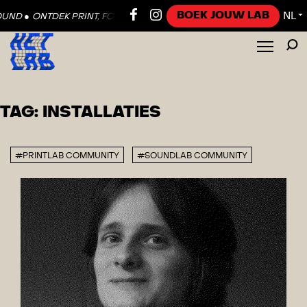
BOEK JOUW LAB
NL
UND ●
ONTDEK PRINT, FOTO, VIDEO EN SOUND ●
ONTDEK PRINT, FOT
▼
TAG:
INSTALLATIES
#PRINTLAB COMMUNITY
#SOUNDLAB COMMUNITY