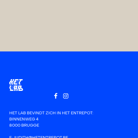
HET LAB BEVINDT ZICH IN HET ENTREPOT:
BINNENWEG 4
8000 BRUGGE
E: JUDITH@HETENTREPOT.BE