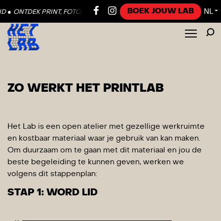
BOEK JOUW LAB
NL
●
ONTDEK PRINT, FOTO, VIDEO EN SOUND ●
ONTDEK PRINT, FOTO, V
▼
ZO WERKT HET PRINTLAB
Het Lab is een open atelier met gezellige werkruimte
en kostbaar materiaal waar je gebruik van kan maken.
Om duurzaam om te gaan met dit materiaal en jou de
beste begeleiding te kunnen geven, werken we
volgens dit stappenplan:
STAP 1: WORD LID