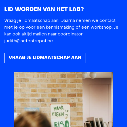
LID WORDEN VAN HET LAB?
Vraag je lidmaatschap aan. Daarna nemen we contact
met je op voor een kennismaking of een workshop. Je
kan ook altijd mailen naar coördinator
judith@hetentrepot.be.
VRAAG JE LIDMAATSCHAP AAN